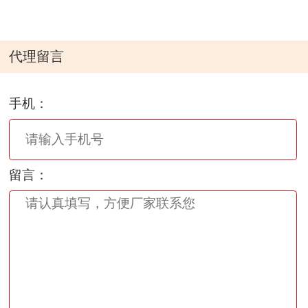
系。近年来，先后承担了10余项包括国家科技部、
国家发改委、国家工信部在内的高技术研究及产业
化项目并顺利实现成果的产业化转化。产品分别获
代理留言
得国家重点新产品、四川省重点新产品、四川省名
牌产品、成都市自主创新产品、成都市名优产品等
手机：
称号。“艾利克”评为成都市、四川省著名商标。
作为一家有高度社会责任感的公司，在致力于自身
发展的同时，永安关注对社会的回报。除在环境、
健康、安全方面持续不断地努力改进外，还多次为
留言：
贫因地区进行慈善捐款，数次为灾区捐献药品。
永安的目标是逐步成长为人类健康事业领域国内领
先的高新技术企业。为了实现公司的价值和目标，
永安始终充满信心，与员工及合作伙伴交流信息、
分享知识、共同成长，期望通过不懈的坚持和努
力，共同实现人类健康事业的发展、进步及创新。