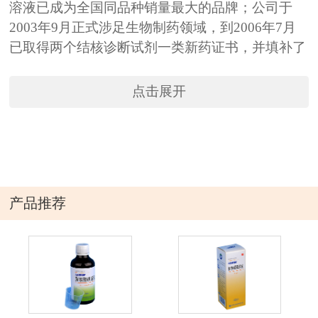
溶液已成为全国同品种销量最大的品牌；公司于
2003年9月正式涉足生物制药领域，到2006年7月
已取得两个结核诊断试剂一类新药证书，并填补了
国内结核诊断领域的空白，为国内首创、国际领
先．已向包括中国在内的七个国家申请了专利。近
点击展开
年来，公司以种植基地建设为平台，广泛涉足魔芋
种植、初加工、深加工领域，现已形成魔芋精粉、
魔芋徽粉、低聚甘露糖以及以此为原料的系列保健
食品和功能性食品生产能力。永安制药有限公司秉
承“顾客至上，锐意进取”的经营理念，坚持“客户
产品推荐
第一”的原则。竭诚为广大客户提供优质的服务。
成都永安制药有限公司是国家高新技术企业，四川
省建设创新型企业，国家高技术产业化示范工程企
业……公司成立以来，积极投身健康事业，稳步发
展，注重创新，追求专业。秉承"诚实、稳健"的发
展作风，只选择真正适合公司发展的项目，在奉献