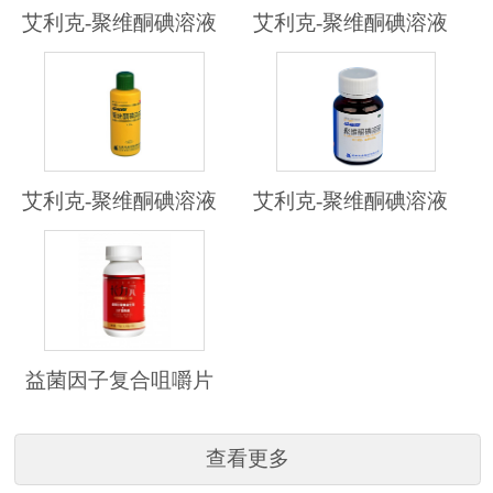
社会、保障员工的同时，关注利润。通过孜孜不倦
艾利克-聚维酮碘溶液
艾利克-聚维酮碘溶液
的努力，成都永安已建立三条清晰、完整的核心产
业链，产业范围涵盖了传统药品、生物医药、生物
农业等领域。
成都永安制药有限公司生产基地位于有“成都后花
园”之称的绿色城市蒲江县，公司设立三个事业
部，艾利克事业部主要生产洗剂；赛普克事业部生
艾利克-聚维酮碘溶液
艾利克-聚维酮碘溶液
产范围包括结核病新型诊疗药物（诊断试剂、疫
苗、治疗药物）；缘和事业部主要生产以低聚甘露
糖为原料的新型功能食品，主要品牌为：长力元、
喜碧、低聚甘露糖等。
永安研发基地与世界范围内的科学工作者广泛合作
益菌因子复合咀嚼片
交流，与加拿大多伦多大学、中国科学院微生物
所、中国科学院天津生物工业技术研究所、中国科
学院成都微生物所、四川大学、江南大学、四川省
查看更多
中医药研究院等科研机构建立了良好持续的合作关